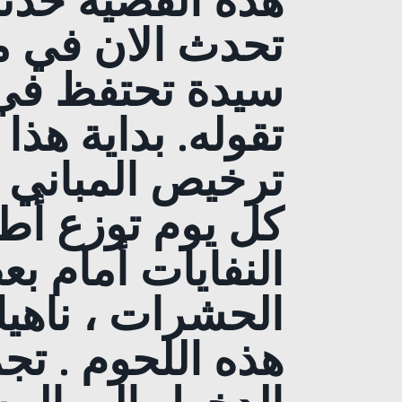
هذه القضية حدثت
تحدث الان في م
سيدة تحتفظ في 
تقوله. بداية هذ
ترخيص المباني .
كل يوم توزع أطب
النفايات أمام ب
الحشرات ، ناهي
هذه اللحوم . تجم