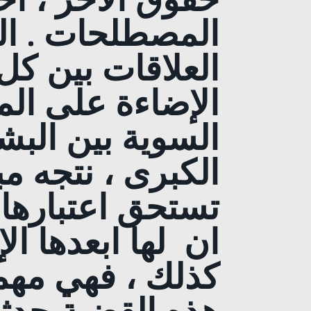
المصطلحات . ال
العلاقات بين ك
الإضاءة على الم
السوية بين البشر
الكبرى ، نتجه م
تستحق اعتبارها 
ان لها ابعدها ال
كذلك ، فهي مهمة