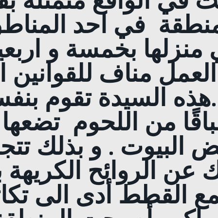
 في الواقع متمثلة بق
نطقة في احد المناطق
منزلها بخمسة و اربعي
ا العمل مناف للقوانين
هذه السيدة تقوم بنف
اقًا من اللحوم تضعها 
عض البيوت . و بذلك تت
ك عن الروائح الكريهة
ع القطط أدى الى تكاثر