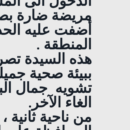
الدخول الى المس
مريضة ضارة بصح
أضفت عليه الحد
المنطقة
.
هذه السيدة تص
ببيئة صحية جميل
تشويه جمال البي
الغاء الآخر.
من ناحية ثانية 