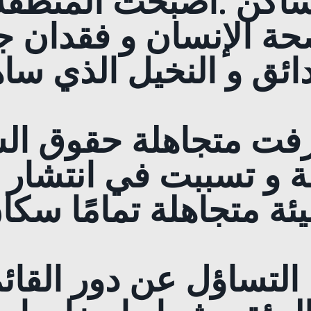
اكن .أصبحت المنطقة م
ة الإنسان و فقدان جم
ائق و النخيل الذي سا
رفت متجاهلة حقوق ال
ة و تسببت في انتشار ال
ئة متجاهلة تمامًا سكا
، التساؤل عن دور القا