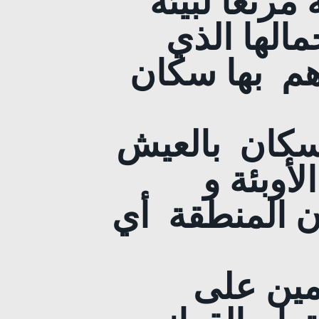
رتعا لبيئة
الها الذي
هم بها سكان
سكان بالعيش
أوبئة و
ن المنطقة
أي
ئمين على