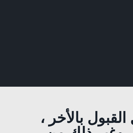
القبول بالأخر ،
خر وغير ذلك من