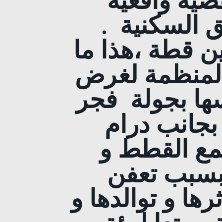
ضية واقعية
 السكنية .
ن قطة ،هذا ما
 المنظمة لغرض
سها بجولة فجر
بجانب درام
جمع القطط و
 بسبب تعفن
ها و توالدها و