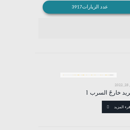
عدد الزيارات3917
2
ريد خارجً السرب 1
قرء المزيد