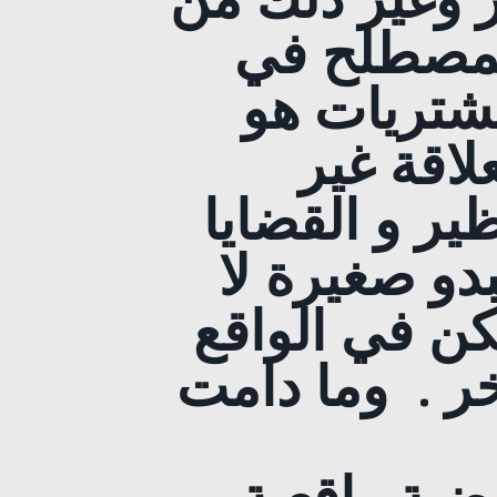
لمصطلح في
مشتريات هو
لاقة غير
ظير و القضايا
دو صغيرة لا
كن في الواقع
خر
.
وما دامت