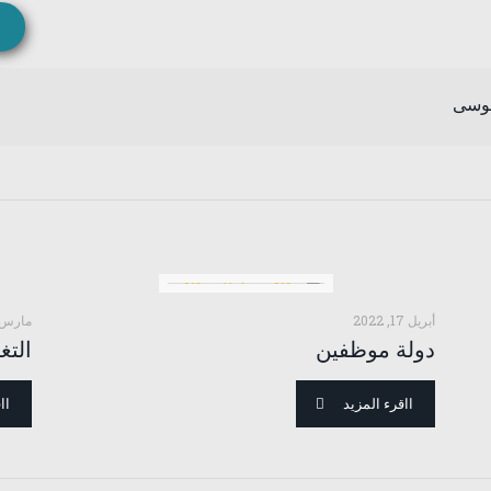
موسى
أبريل 17, 2022
مارس 28, 022
دولة موظفين
التغ
ااقرء المزيد
اا